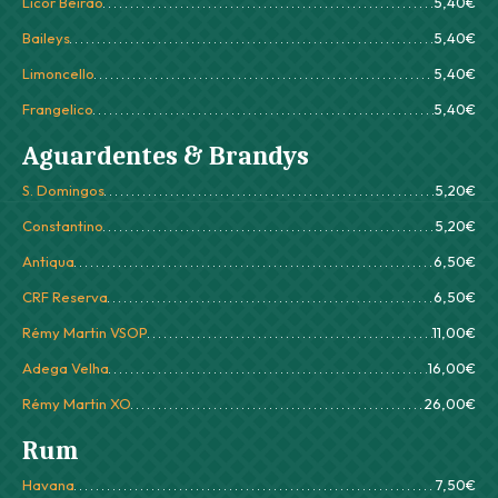
Licor Beirão
5,40€
Baileys
5,40€
Limoncello
5,40€
Frangelico
5,40€
Aguardentes & Brandys
S. Domingos
5,20€
Constantino
5,20€
Antiqua
6,50€
CRF Reserva
6,50€
Rémy Martin VSOP
11,00€
Adega Velha
16,00€
Rémy Martin XO
26,00€
Rum
Havana
7,50€