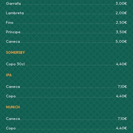
Garrafa
3,00€
Lambreta
2,00€
Fino
2,50€
Príncipe
3,50€
Caneca
5,00€
SOMERSBY
Copo 30cl
4,40€
IPA
Caneca
7,10€
Copo
4,40€
MUNICH
Caneca
7,10€
Copo
4,40€