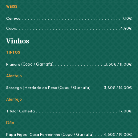
WEISS
Caneca
7,10€
Copo
4,40€
Vinhos
TINTOS
Planura
(Copo / Garrafa)
3,30€ / 11,00€
Alentejo
Sossego | Herdade do Peso
(Copo / Garrafa)
3,80€ / 14,00€
Alentejo
Titular Colheita
17,00€
Dão
Papa Figos | Casa Ferreirinha
(Copo / Garrafa)
4,60€ / 19,00€