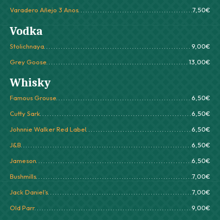
Varadero Añejo 3 Anos
7,50€
Vodka
Stolichnaya
9,00€
Grey Goose
13,00€
Whisky
Famous Grouse
6,50€
Cutty Sark
6,50€
Johnnie Walker Red Label
6,50€
J&B
6,50€
Jameson
6,50€
Bushmills
7,00€
Jack Daniel’s
7,00€
Old Parr
9,00€