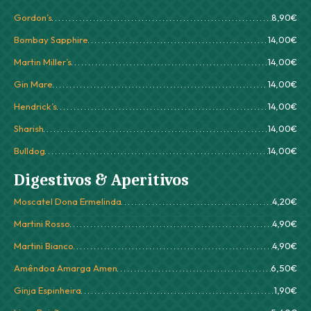
Gordon’s
8,90€
Bombay Sapphire
14,00€
Martin Miller’s
14,00€
Gin Mare
14,00€
Hendrick’s
14,00€
Sharish
14,00€
Bulldog
14,00€
Digestivos & Aperitivos
Moscatel Dona Ermelinda
4,20€
Martini Rosso
4,90€
Martini Bianco
4,90€
Amêndoa Amarga Amen
6,50€
Ginja Espinheira
1,90€