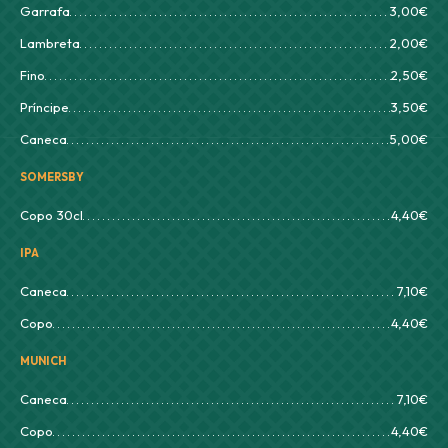
Garrafa
3,00€
Lambreta
2,00€
Fino
2,50€
Príncipe
3,50€
Caneca
5,00€
SOMERSBY
Copo 30cl
4,40€
IPA
Caneca
7,10€
Copo
4,40€
MUNICH
Caneca
7,10€
Copo
4,40€