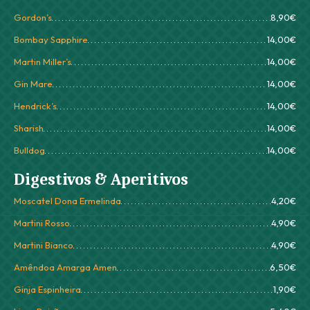
Gordon’s
8,90€
Bombay Sapphire
14,00€
Martin Miller’s
14,00€
Gin Mare
14,00€
Hendrick’s
14,00€
Sharish
14,00€
Bulldog
14,00€
Digestivos & Aperitivos
Moscatel Dona Ermelinda
4,20€
Martini Rosso
4,90€
Martini Bianco
4,90€
Amêndoa Amarga Amen
6,50€
Ginja Espinheira
1,90€