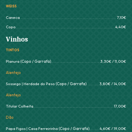
WEISS
Caneca
7,10€
Copo
4,40€
Vinhos
TINTOS
Planura
(Copo / Garrafa)
3,30€ / 11,00€
Alentejo
Sossego | Herdade do Peso
(Copo / Garrafa)
3,80€ / 14,00€
Alentejo
Titular Colheita
17,00€
Dão
Papa Figos | Casa Ferreirinha
(Copo / Garrafa)
4,60€ / 19,00€