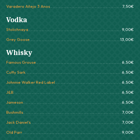
Varadero Añejo 3 Anos
7,50€
Vodka
Stolichnaya
9,00€
Grey Goose
13,00€
Whisky
Famous Grouse
6,50€
Cutty Sark
6,50€
Johnnie Walker Red Label
6,50€
J&B
6,50€
Jameson
6,50€
Bushmills
7,00€
Jack Daniel’s
7,00€
Old Parr
9,00€