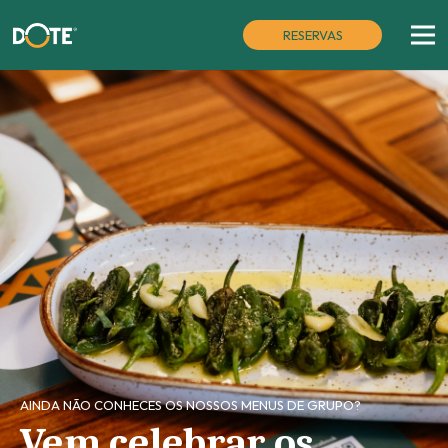
RESERVAS
AINDA NÃO CONHECES OS NOSSOS MENUS DE GRUPO?​
Vem celebrar os